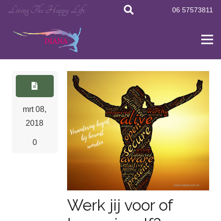
Living The Happy Life
06 57573811
mrt 08,
2018
0
Werk jij voor of