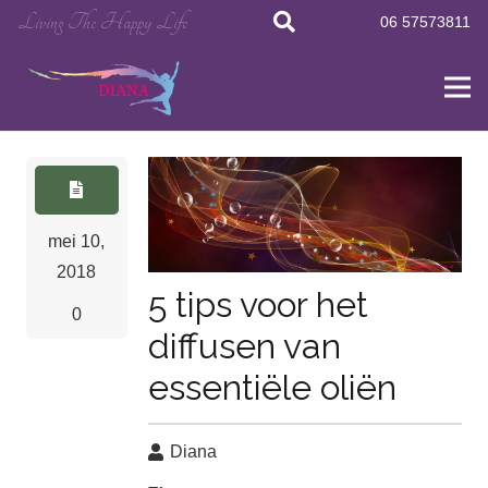
Living The Happy Life
06 57573811
mei 10,
2018
5 tips voor het
0
diffusen van
essentiële oliën
Diana