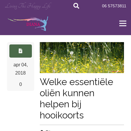
Living The Happy Life
06 57573811
apr 04,
2018
Welke essentiële
0
oliën kunnen
helpen bij
hooikoorts