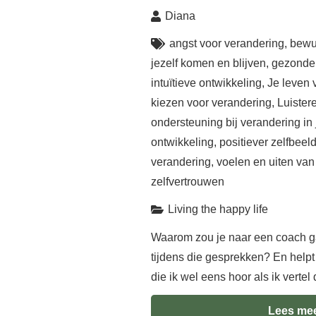
Diana
angst voor verandering
,
bewu
jezelf komen en blijven
,
gezonder
intuïtieve ontwikkeling
,
Je leven 
kiezen voor verandering
,
Luister
ondersteuning bij verandering in 
ontwikkeling
,
positiever zelfbeel
verandering
,
voelen en uiten van
zelfvertrouwen
Living the happy life
Waarom zou je naar een coach ga
tijdens die gesprekken? En helpt
die ik wel eens hoor als ik vertel
Lees me