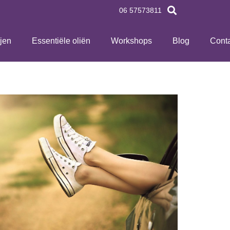
06 57573811
ijen
Essentiële oliën
Workshops
Blog
Conta