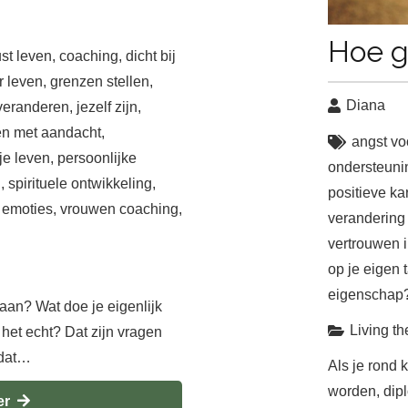
Hoe g
st leven
,
coaching
,
dicht bij
 leven
,
grenzen stellen
,
Diana
veranderen
,
jezelf zijn
,
en met aandacht
,
angst vo
je leven
,
persoonlijke
ondersteunin
d
,
spirituele ontwikkeling
,
positieve k
 emoties
,
vrouwen coaching
,
verandering 
vertrouwen 
op je eigen 
eigenschap
an? Wat doe je eigenlijk
Living th
 het echt? Dat zijn vragen
 dat…
Als je rond 
worden, dipl
er