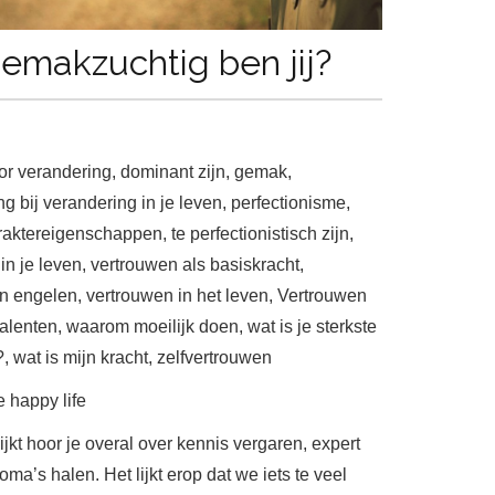
emakzuchtig ben jij?
or verandering
,
dominant zijn
,
gemak
,
g bij verandering in je leven
,
perfectionisme
,
araktereigenschappen
,
te perfectionistisch zijn
,
in je leven
,
vertrouwen als basiskracht
,
in engelen
,
vertrouwen in het leven
,
Vertrouwen
talenten
,
waarom moeilijk doen
,
wat is je sterkste
?
,
wat is mijn kracht
,
zelfvertrouwen
e happy life
kijkt hoor je overal over kennis vergaren, expert
oma’s halen. Het lijkt erop dat we iets te veel