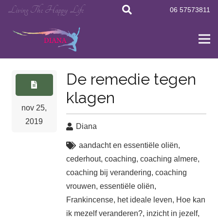
Living The Happy Life
06 57573811
De remedie tegen
klagen
nov 25,
2019
Diana
aandacht en essentiële oliën
,
cederhout
,
coaching
,
coaching almere
,
coaching bij verandering
,
coaching
vrouwen
,
essentiële oliën
,
Frankincense
,
het ideale leven
,
Hoe kan
ik mezelf veranderen?
,
inzicht in jezelf
,