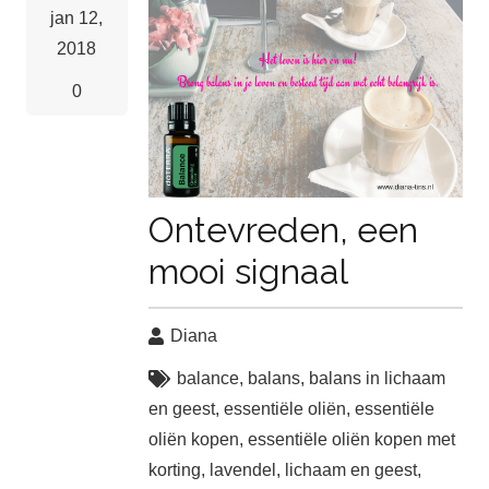
jan 12,
2018
0
Ontevreden, een
mooi signaal
Diana
balance
,
balans
,
balans in lichaam
en geest
,
essentiële oliën
,
essentiële
oliën kopen
,
essentiële oliën kopen met
korting
,
lavendel
,
lichaam en geest
,